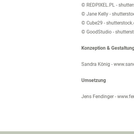
COACHING
PROGRAMME
AKADEMIE
© REDPIXEL.PL - shutte
© Jane Kelly - shutterst
© Cube29 - shutterstock
© GoodStudio - shutters
Konzeption & Gestaltun
Sandra König -
www.sand
Umsetzung
Jens Fendinger -
www.fen