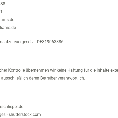
488
31
liams.de
lliams.de
msatzsteuergesetz.: DE319063386
licher Kontrolle übernehmen wir keine Haftung für die Inhalte exte
d ausschließlich deren Betreiber verantwortlich.
erschlieper.de
es - shutterstock.com