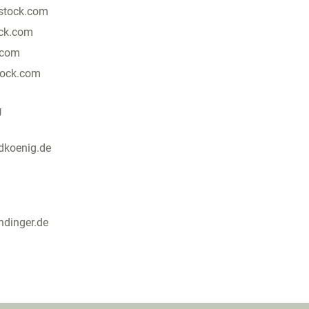
BUCH
MELANIE WILLIAMS
KONTAKT
rstock.com
ock.com
.com
tock.com
g
koenig.de
dinger.de